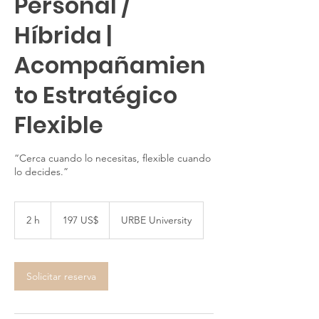
Personal /
Híbrida |
Acompañamien
to Estratégico
Flexible
“Cerca cuando lo necesitas, flexible cuando
lo decides.”
197
dólares
2 h
2
197 US$
URBE University
estadounidenses
h
Solicitar reserva