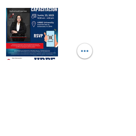
Datos de contacto
URBE University, Northwest 20th Street,
Sweetwater, FL, USA