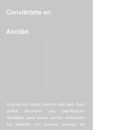
Conviértete
en
unFacilitador de Procesos
de Cambio a nivel
Acción
Personal Social y
Empresarial.
Gracias por visitar nuestro sitio web. Aquí
podrá encontrar una planificación
detallada para tomar acción enfocando
los talentos con nuestro proceso de