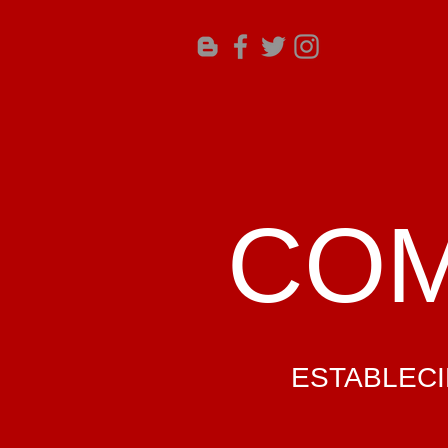
COM
ESTABLECID