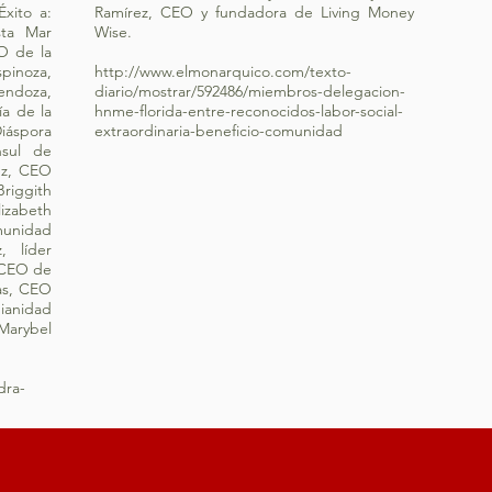
xito a:
Ramírez, CEO y fundadora de Living Money
sta Mar
Wise.
EO de la
spinoza,
http://www.elmonarquico.com/texto-
endoza,
diario/mostrar/592486/miembros-delegacion-
ía de la
hnme-florida-entre-reconocidos-labor-social-
iáspora
extraordinaria-beneficio-comunidad
nsul de
ez, CEO
iggith
izabeth
munidad
, líder
, CEO de
as, CEO
nidad
Marybel
dra-