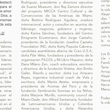
compr
destacó
Rodríguez, presidente y directora ejecutiva
un te
para el
de Suarez Museum; don Ray Zamora director
la vid
 de amor
del proyecto MICCA Centro Cultural y de
Aleja
 Dios, a
Convenciones de las Américas de Miami;
dijo: 
ersonas
doña Bettina Rodríguez Aguilera, oradora
talen
 de esta
internacional, autor y consultor en asuntos de
grati
liderazgo, negocios, gobierno y mujeres;
valor
-2/
doña Karina Sánchez, fundadora del Centro
con l
Emigrante Ecuatoriano; don Jorge Castaño,
la v
denta
presidente de la fundación Josefina Castaño
comu
Valores
Foundation INC; doña Ketty Paquita Cabrera,
versario
candidata asambleísta alterna de Creo U.S.A;
Los E
con la
doña Pilar Vélez, fundadora y presidenta de la
Lla- 
líderes
organización FILCOL y Mi Libro Hispano; doña
Famil
 evento
Dana Milano Zen, coach educadora, escritora
Tania
special
y directora de la fundación Violeta; don Emilio
Arro
ud”, el
Galán, filósofo y escritor; doña Luz Amparo
Aleja
Barnes &
Reyes, ingeniera industrial coach de Vida y
Herna
s, líder
escritora; doña Marita Astete, empresaria y
Herre
 amante
presidenta de Aromas del Perú y de la
Manuel
e otras
fundación Sembrando Sonrisas en los Niños;
ocer el
doña Marjorie Murillo, community council de
Poder
ajan en
Miami-Dade; don Alfred Santamaría, fundador
la co
ió en el
de Latinoamericanos Unidos y Colombia
munidad
Americanos Unidos; y doña Alejandra