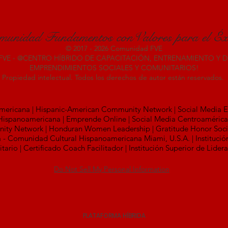
munidad Fundamentos conValores para el Éx
© 2017 - 2026 Comunidad FVE
FVE - @CENTRO HÍBRIDO DE CAPACITACIÓN, ENTRENAMIENTO Y 
EMPRENDIMIENTOS SOCIALES Y COMUNITARIOS!
Propiedad intelectual. Todos los derechos de autor están reservados.
ericana | Hispanic-American Community Network | Social Media Exp
ra Hispanoamericana | Emprende Online | Social Media Centroaméric
ty Network | Honduran Women Leadership | Gratitude Honor Society
 Comunidad Cultural Hispanoamericana Miami, U.S.A. | Institució
rio | Certificado Coach Facilitador | Institución Superior de Lide
Do Not Sell My Personal Information
PLATAFORMA HÍBRIDA