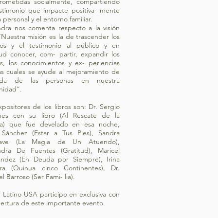
ometidas socialmente, compartiendo
stimonio que impacte positiva- mente
a personal y el entorno familiar.
ndra nos comenta respecto a la visión
”Nuestra misión es la de trascender los
tos y el testimonio al público y en
tud conocer, com- partir, expandir los
es, los conocimientos y ex- periencias
as cuales se ayude al mejoramiento de
ida de las personas en nuestra
nidad”.
xpositores de los libros son: Dr. Sergio
nes con su libro (Al Rescate de la
ia) que fue develado en esa noche,
 Sánchez (Estar a Tus Pies), Sandra
yave (La Magia de Un Atuendo),
ndra De Fuentes (Gratitud), Maricel
́ndez (En Deuda por Siempre), Irina
ra (Quinua cinco Continentes), Dr.
 Barroso (Ser Fami- lia).
 Latino USA participo en exclusiva con
bertura de este importante evento.