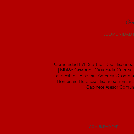
Co
​¡COMUNIDAD 
Comunidad FVE Startup | Red Hispanoam
| Misión Gratitud | Casa de la Cultu
Leadership - Hispanic-American Communi
Homenaje Herencia Hispanoamericana -
Gabinete Asesor Comunita
COMUNIDAD FVE