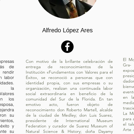
Alfredo López Ares
El Mo
mpresas
Con motivo de la brillante celebración de
Gra-
ás de
entrega de reconocimientos de la
expos
 rendir
Institución «Fundamentos con Valores para el
presi
n labor
Éxito», se reconoció a personas que con
dado
nidades.
identidad propia, con sus empresas o su
bienv
 la
organización, realizan una continuada labor
event
Valores
social extraordinaria en beneficio de la
en l
en los
comunidad del Sur de la Florida. En tan
media
esposa,
emotivo acto, fueron objeto de
trasc
ejandra
reconocimiento don Roberto Martell, alcalde
La Mi
aron su
de la ciudad de Medley; don Luis Suarez,
para 
ientos,
presidente de International Museum
el tal
éxito y
Federation y curador de Suarez Museum of
Arte 
ante su
Natural Science & History; doña Dayamy