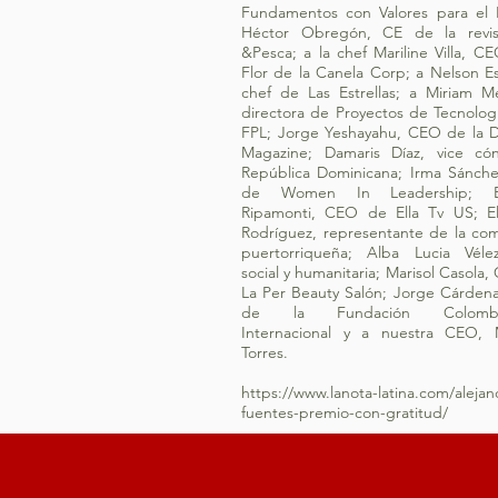
Fundamentos con Valores para el É
Héctor Obregón, CE de la revi
&Pesca; a la chef Mariline Villa, C
Flor de la Canela Corp; a Nelson E
chef de Las Estrellas; a Miriam M
directora de Proyectos de Tecnolog
FPL; Jorge Yeshayahu, CEO de la D
Magazine; Damaris Díaz, vice có
República Dominicana; Irma Sánch
de Women In Leadership; Br
Ripamonti, CEO de Ella Tv US; El
Rodríguez, representante de la co
puertorriqueña; Alba Lucia Vélez
social y humanitaria; Marisol Casola
La Per Beauty Salón; Jorge Cárden
de la Fundación Colombia
Internacional y a nuestra CEO, 
Torres.
https://www.lanota-latina.com/alejan
fuentes-premio-con-gratitud/