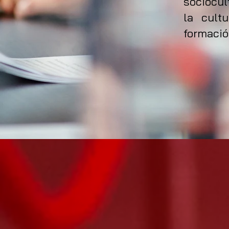
sociocul
la cult
formació