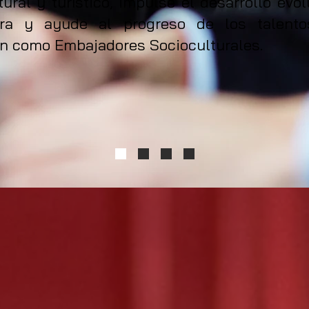
tural y turístico, impulse el desarrollo evol
ura y ayude al progreso de los talent
n como Embajadores Socioculturales.