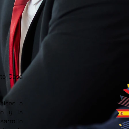
cto Casa
países a
co y la
sarrollo