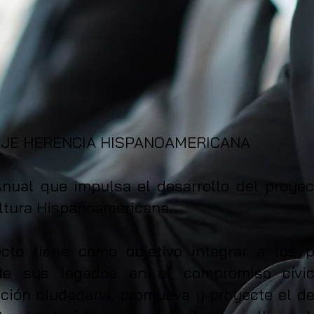
JE HERENCIA HISPANOAMERICANA
nual que impulsa el desarrollo del proye
ltura Hispanoamericana.
ecto tiene como objetivo integrar a los 
de sus legados en el compromiso cívi
ación ciudadana, promueva y proyecte el de